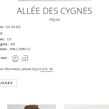
ALLÉE DES CYGNES
Pêche
ce :
123-30-325
ES
cm) :
137
(g/m) :
425
tion :
40% LI 60% CO
 care :
her information, please log in
LOG IN
SHARE