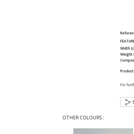
Referen
FEATUR
Width (
Weight 
Composi
Product
For furt
OTHER COLOURS :