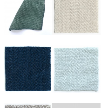
Abysse
Beige
Bleu Roi
Ciel