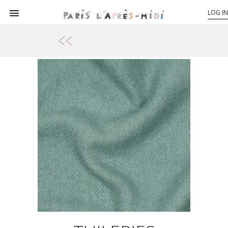

LOG IN