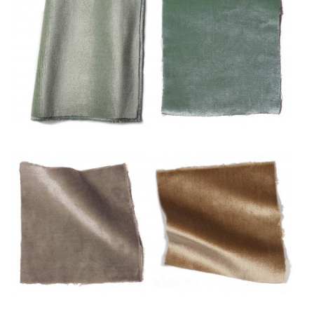
Eau
Mousse
Mulot
Or